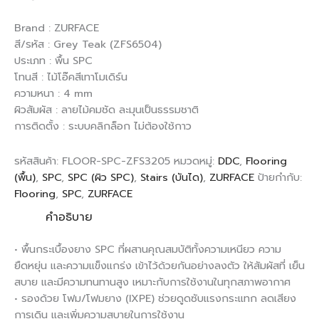
Brand : ZURFACE
สี/รหัส : Grey Teak (ZFS6504)
ประเภท : พื้น SPC
โทนสี : ไม้โอ๊คสีเทาโมเดิร์น
ความหนา : 4 mm
ผิวสัมผัส : ลายไม้คมชัด ละมุนเป็นธรรมชาติ
การติดตั้ง : ระบบคลิกล็อก ไม่ต้องใช้กาว
รหัสสินค้า:
FLOOR-SPC-ZFS3205
หมวดหมู่:
DDC
,
Flooring
(พื้น)
,
SPC
,
SPC (ผิว SPC)
,
Stairs (บันได)
,
ZURFACE
ป้ายกำกับ:
Flooring
,
SPC
,
ZURFACE
คำอธิบาย
• พื้นกระเบื้องยาง SPC ที่ผสานคุณสมบัติทั้งความเหนียว ความ
ยืดหยุ่น และความแข็งแกร่ง เข้าไว้ด้วยกันอย่างลงตัว ให้สัมผัสที่ เย็น
สบาย และมีความทนทานสูง เหมาะกับการใช้งานในทุกสภาพอากาศ
• รองด้วย โฟม/โฟมยาง (IXPE) ช่วยดูดซับแรงกระแทก ลดเสียง
การเดิน และเพิ่มความสบายในการใช้งาน